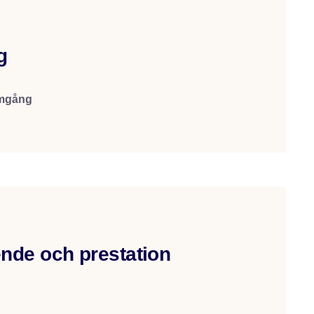
g
amgång
ende och prestation