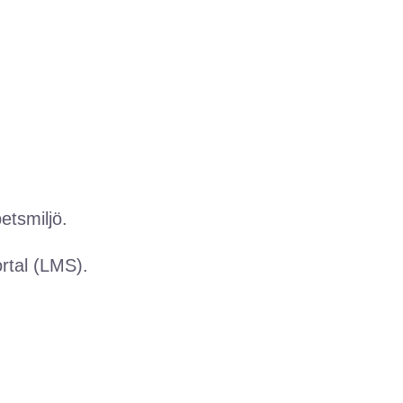
tsmiljö.
portal (LMS).