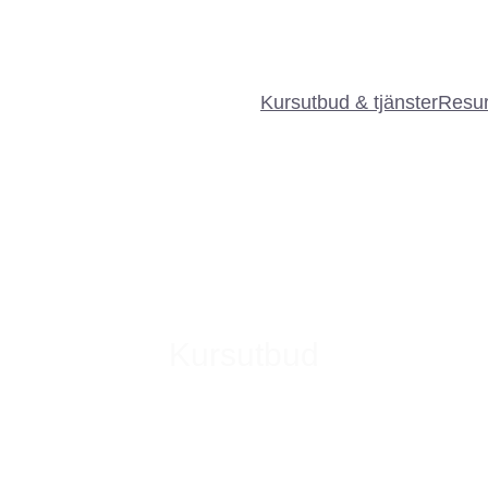
Kursutbud & tjänster
Resur
Kursutbud