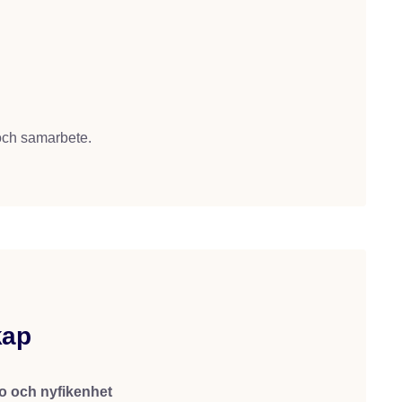
 och samarbete.
kap
o och nyfikenhet