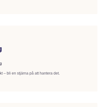
g
g
t – bli en stjärna på att hantera det.